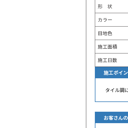
形 状
カラー
目地色
施工面積
施工日数
施工ポイン
タイル調
お客さんの